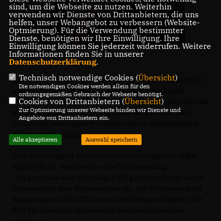
sind, um die Webseite zu nutzen. Weiterhin
verwenden wir Dienste von Drittanbietern, die uns
helfen, unser Webangebot zu verbessern (Website-
Optmierung). Für die Verwendung bestimmter
Dienste, benötigen wir Ihre Einwilligung. Ihre
Einwilligung können Sie jederzeit widerrufen. Weitere
Informationen finden Sie in unserer
Datenschutzerklärung
.
Technisch notwendige Cookies (
Übersicht
)
Die Europa-, Kreistags- und Gemeindevertretungswahl ist
Die notwendigen Cookies werden allein für den
abgeschlossen und die CDU-Brieselang bedankt sich
ordnungsgemäßen Gebrauch der Webseite benötigt.
Cookies von Drittanbietern (
Übersicht
)
besonders herzlich bei den vielen Wahlhelfern, die teilweise
Zur Optimierung unserer Webseite binden wir Dienste und
bis in die Nacht Stimmen ausgezählt haben. Ohne den
Angebote von Drittanbietern ein.
Einsatz der freiwilligen Wahlhelfer wären demokratische
Wahlen nicht möglich.
Alle akzeptieren
Auswahl speichern
Zum Wahlausgang der Gemeindevertretungswahl sagte
Michael Koch, Vorsitzender der CDU Brieselang:
"Ich gratuliere dem Wahlsieger BfB ganz herzlich zu ihrem
Ergebnis und dem Stimmenzuwachs. Die IBB konnte auch
dazugewinnen. Die CDU konnte ihre Sitzanzahl halten. Die
SPD hat allerdings dramatische Verluste hinnehmen