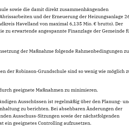
schule sowie die damit direkt zusammenhängenden
brissarbeiten und der Erneuerung der Heizungsanlage 2
andkreis Havelland von maximal 6,135 Mio. € brutto). Der
 die zu erwartende angespannte Finanzlage der Gemeinde f
r Umsetzung der Maßnahme folgende Rahmenbedingungen z
ten der Robinson-Grundschule sind so wenig wie möglich z
d durch geeignete Maßnahmen zu minimieren.
ändigen Ausschüssen ist regelmäßig über den Planung- un
einhaltung zu berichten. Bei absehbaren Änderungen der
enden Ausschuss-Sitzungen sowie der nächstfolgenden
t ein geeignetes Controlling aufzusetzen.