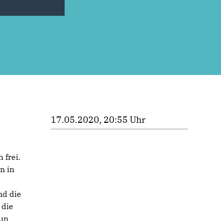
17.05.2020, 20:55 Uhr
 frei.
n in
nd die
 die
nun