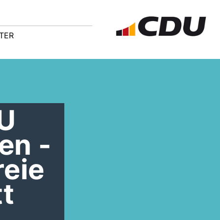
TER
DU
en -
reie
t