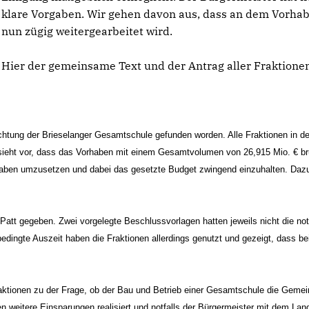
klare Vorgaben. Wir gehen davon aus, dass an dem Vorha
nun zügig weitergearbeitet wird.
Hier der gemeinsame Text und der Antrag aller Fraktione
ichtung der Brieselanger Gesamtschule gefunden worden. Alle Fraktionen in de
sieht vor, dass das Vorhaben mit einem Gesamtvolumen von 26,915 Mio. € br
Vorhaben umzusetzen und dabei das gesetzte Budget zwingend einzuhalten. Da
 Patt gegeben. Zwei vorgelegte Beschlussvorlagen hatten jeweils nicht die no
edingte Auszeit haben die Fraktionen allerdings genutzt und gezeigt, dass b
raktionen zu der Frage, ob der Bau und Betrieb einer Gesamtschule die Geme
üssen weitere Einsparungen realisiert und notfalls der Bürgermeister mit dem Lan