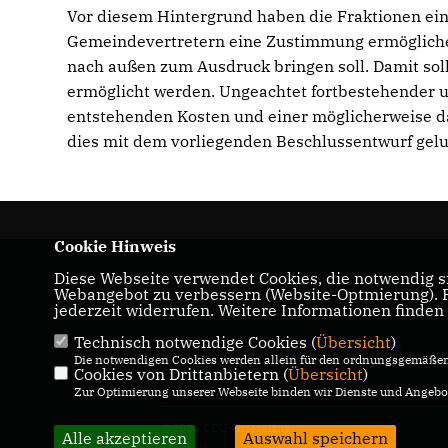
Vor diesem Hintergrund haben die Fraktionen ein
Gemeindevertretern eine Zustimmung ermöglichen
nach außen zum Ausdruck bringen soll. Damit so
ermöglicht werden. Ungeachtet fortbestehender u
entstehenden Kosten und einer möglicherweise da
dies mit dem vorliegenden Beschlussentwurf gelu
Cookie Hinweis
Diese Webseite verwendet Cookies, die notwendig si
Die CDU-Brieselang informiert über ihre
Webangebot zu verbessern (Website-Optmierung). Fü
politische Arbeit
jederzeit widerrufen. Weitere Informationen finden
Technisch notwendige Cookies (
Übersicht
)
IMPRESSUM
DATENSCHUTZ
Die notwendigen Cookies werden allein für den ordnungsgemäßen 
Cookies von Drittanbietern (
KONTAKT
Übersicht
)
Zur Optimierung unserer Webseite binden wir Dienste und Angebot
@2026 CDU-Brieselang
Alle akzeptieren
Auswahl speichern