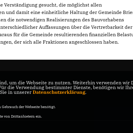
e Verständigung gesucht, die möglichst allen
 und damit eine einheitliche Haltung der Gemeinde Brie
llen die notwendigen Realisierungen des Bauvorhabens
nterschiedlicher Auffassungen über die Vertretbarkeit der
raus für die Gemeinde resultierenden finanziellen Belastu
ngen, der sich alle Fraktionen angeschlossen haben.
nd, um die Webseite zu nutzen. Weiterhin verwenden wir Di
r die Verwendung bestimmter Dienste, benötigen wir Ihre 
 Sie in unserer
Datenschutzerklärung
.
Gebrauch der Webseite benötigt.
e von Drittanbietern ein.