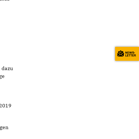
d dazu
ge
 2019
igen