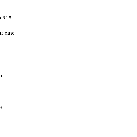
6,915
ür eine
u
u
d