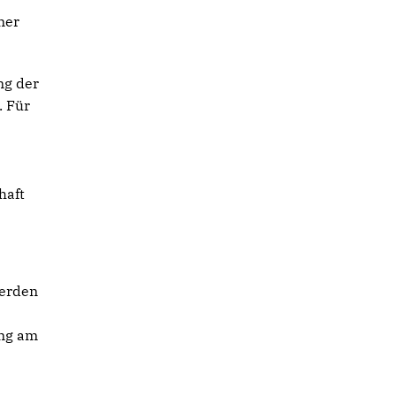
ner
ng der
. Für
haft
werden
ung am