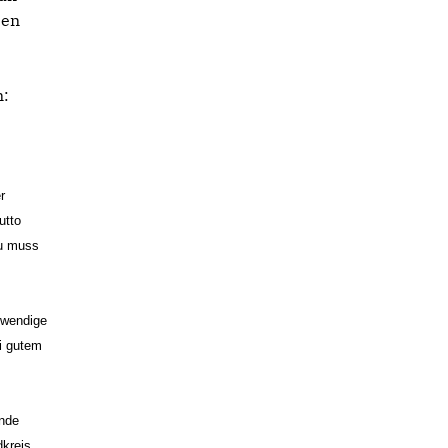
ben
n:
r
utto
zu muss
twendige
ei gutem
inde
dkreis