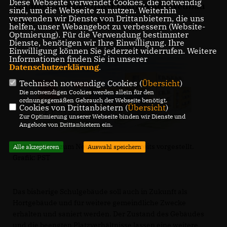
Diese Webseite verwendet Cookies, die notwendig
Stimmen aus der IBB-Fraktion den Neubau
sind, um die Webseite zu nutzen. Weiterhin
verwenden wir Dienste von Drittanbietern, die uns
einer vierzügigen Oberschule.
helfen, unser Webangebot zu verbessern (Website-
Optmierung). Für die Verwendung bestimmter
Dienste, benötigen wir Ihre Einwilligung. Ihre
Einwilligung können Sie jederzeit widerrufen. Weitere
Informationen finden Sie in unserer
Datenschutzerklärung
.
Technisch notwendige Cookies (
Übersicht
)
Die notwendigen Cookies werden allein für den
ordnungsgemäßen Gebrauch der Webseite benötigt.
Cookies von Drittanbietern (
Übersicht
)
Zur Optimierung unserer Webseite binden wir Dienste und
Angebote von Drittanbietern ein.
Erste Skizzen zum Neubau wurden bereits vorgestellt.
Alle akzeptieren
Auswahl speichern
Grafik: PST
Das bisherige Schulgebäude soll auch in Zukunft als
Hortgebäude und für weitere gemeindliche Zwecke
erhalten und saniert werden. Der Zustand des Gebäudes
und die beengten Platzverhältnisse lassen eine weitere